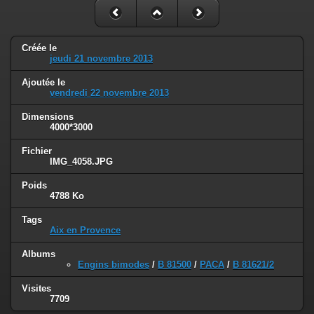
Créée le
jeudi 21 novembre 2013
Ajoutée le
vendredi 22 novembre 2013
Dimensions
4000*3000
Fichier
IMG_4058.JPG
Poids
4788 Ko
Tags
Aix en Provence
Albums
Engins bimodes
/
B 81500
/
PACA
/
B 81621/2
Visites
7709