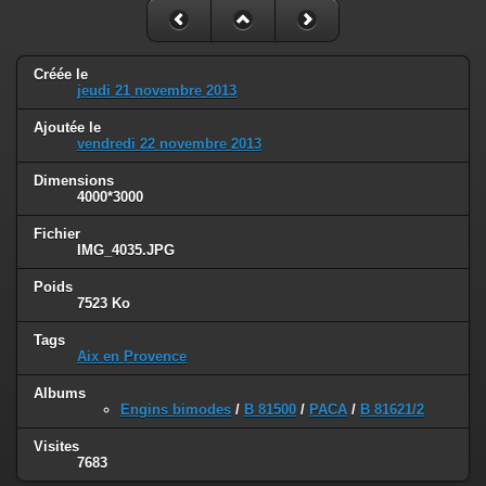
Créée le
jeudi 21 novembre 2013
Ajoutée le
vendredi 22 novembre 2013
Dimensions
4000*3000
Fichier
IMG_4035.JPG
Poids
7523 Ko
Tags
Aix en Provence
Albums
Engins bimodes
/
B 81500
/
PACA
/
B 81621/2
Visites
7683