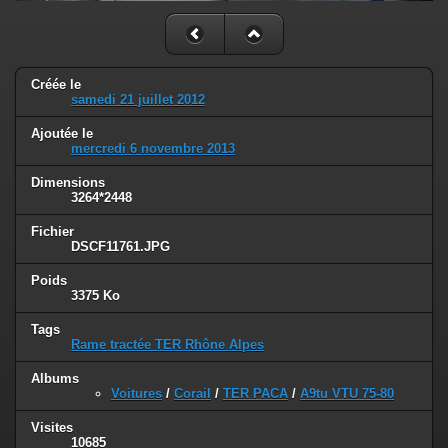
Créée le
samedi 21 juillet 2012
Ajoutée le
mercredi 6 novembre 2013
Dimensions
3264*2448
Fichier
DSCF11761.JPG
Poids
3375 Ko
Tags
Rame tractée TER Rhône Alpes
Albums
Voitures
/
Corail
/
TER PACA
/
A9tu VTU 75-80
Visites
10685