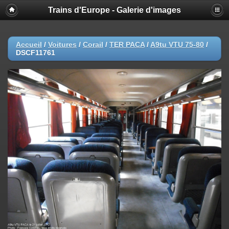
Trains d'Europe - Galerie d'images
Accueil
/
Voitures
/
Corail
/
TER PACA
/
A9tu VTU 75-80
/
DSCF11761