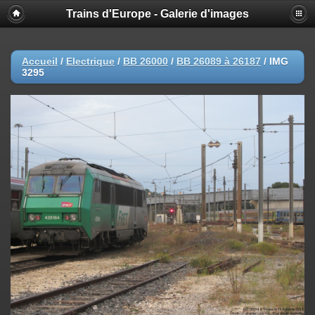
Trains d'Europe - Galerie d'images
Accueil
/
Electrique
/
BB 26000
/
BB 26089 à 26187
/
IMG
3295