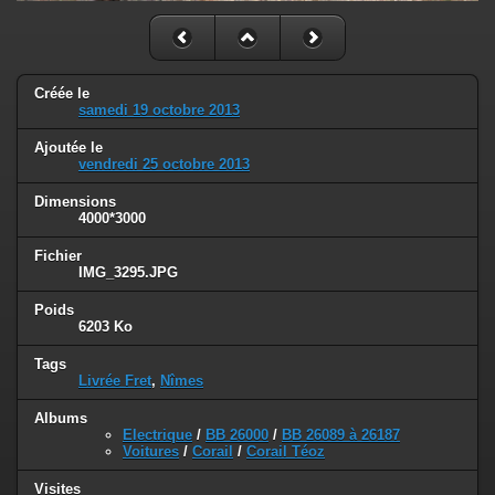
Créée le
samedi 19 octobre 2013
Ajoutée le
vendredi 25 octobre 2013
Dimensions
4000*3000
Fichier
IMG_3295.JPG
Poids
6203 Ko
Tags
Livrée Fret
,
Nîmes
Albums
Electrique
/
BB 26000
/
BB 26089 à 26187
Voitures
/
Corail
/
Corail Téoz
Visites