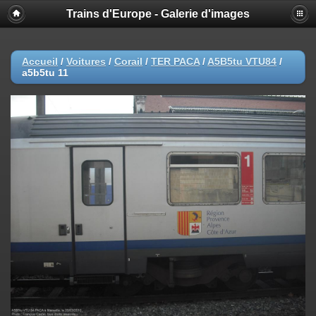
Trains d'Europe - Galerie d'images
Accueil
/
Voitures
/
Corail
/
TER PACA
/
A5B5tu VTU84
/
a5b5tu 11