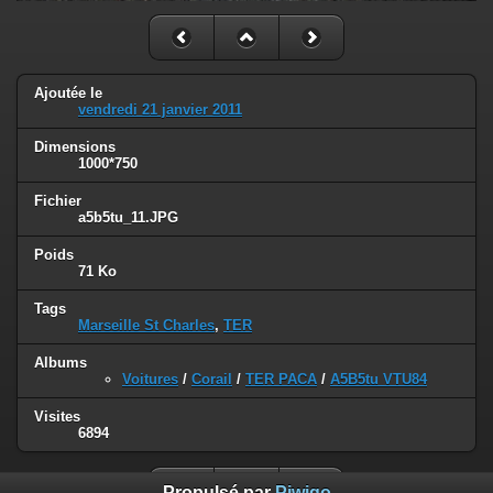
Ajoutée le
vendredi 21 janvier 2011
Dimensions
1000*750
Fichier
a5b5tu_11.JPG
Poids
71 Ko
Tags
Marseille St Charles
,
TER
Albums
Voitures
/
Corail
/
TER PACA
/
A5B5tu VTU84
Visites
6894
Propulsé par
Piwigo