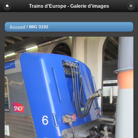
Trains d'Europe - Galerie d'images
Accueil
/
IMG 3192