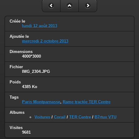
Créée le
lundi 12 août 2013
Ajoutée le
mercredi 2 octobre 2013
Dimensions
4000*3000
Fichier
IMG_2304.JPG
Poids
4385 Ko
Tags
Paris Montparnasse
,
Rame tractée TER Centre
Albums
Voitures
/
Corail
/
TER Centre
/
B7rtux VTU
Visites
9681