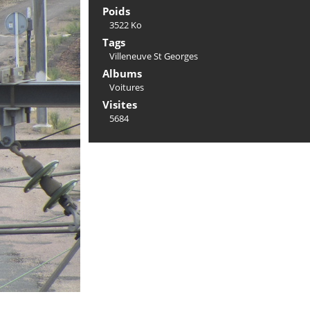
Poids
3522 Ko
Tags
Villeneuve St Georges
Albums
Voitures
Visites
5684