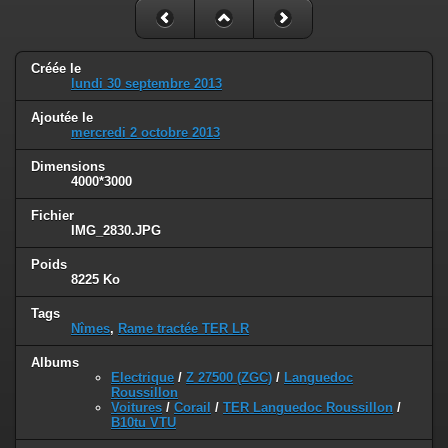
Créée le
lundi 30 septembre 2013
Ajoutée le
mercredi 2 octobre 2013
Dimensions
4000*3000
Fichier
IMG_2830.JPG
Poids
8225 Ko
Tags
Nîmes
,
Rame tractée TER LR
Albums
Electrique
/
Z 27500 (ZGC)
/
Languedoc
Roussillon
Voitures
/
Corail
/
TER Languedoc Roussillon
/
B10tu VTU