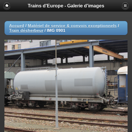
Trains d'Europe - Galerie d'images
Accueil
/
Matériel de service & convois exceptionnels
/
Train désherbeur
/
IMG 0901