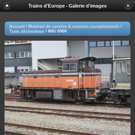
Trains d'Europe - Galerie d'images
Accueil
/
Matériel de service & convois exceptionnels
/
Train désherbeur
/
IMG 0906