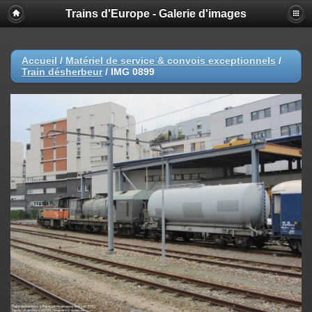
Trains d'Europe - Galerie d'images
Accueil
/
Matériel de service & convois exceptionnels
/
Train désherbeur
/
IMG 0899