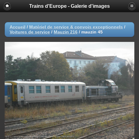
Trains d'Europe - Galerie d'images
Accueil
/
Matériel de service & convois exceptionnels
/
Voitures de service
/
Mauzin 216
/
mauzin 45