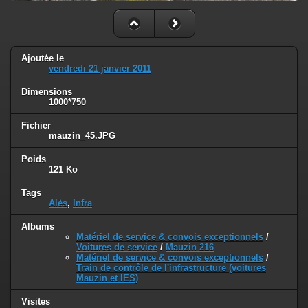
Ajoutée le
vendredi 21 janvier 2011
Dimensions
1000*750
Fichier
mauzin_45.JPG
Poids
121 Ko
Tags
Alès
,
Infra
Albums
Matériel de service & convois exceptionnels
/
Voitures de service
/
Mauzin 216
Matériel de service & convois exceptionnels
/
Train de contrôle de l'infrastructure (voitures
Mauzin et IES)
Visites