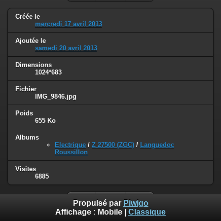
Créée le
mercredi 17 avril 2013
Ajoutée le
samedi 20 avril 2013
Dimensions
1024*683
Fichier
IMG_9846.jpg
Poids
655 Ko
Albums
Electrique
/
Z 27500 (ZGC)
/
Languedoc
Roussillon
Visites
6885
Propulsé par
Piwigo
Affichage :
Mobile
|
Classique