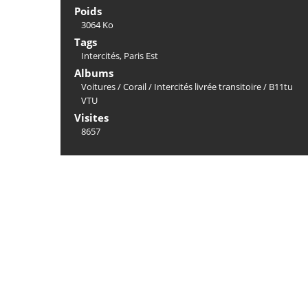
Poids
3064 Ko
Tags
Intercités
,
Paris Est
Albums
Voitures
/
Corail
/
Intercités livrée transitoire
/
B11tu
VTU
Visites
8657