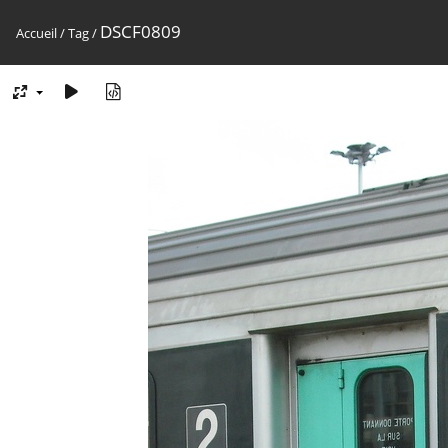
DSCF0809
Accueil
/
Tag
/