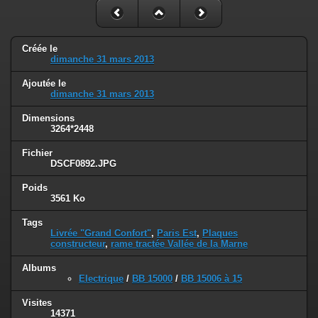
Créée le
dimanche 31 mars 2013
Ajoutée le
dimanche 31 mars 2013
Dimensions
3264*2448
Fichier
DSCF0892.JPG
Poids
3561 Ko
Tags
Livrée "Grand Confort"
,
Paris Est
,
Plaques
constructeur
,
rame tractée Vallée de la Marne
Albums
Electrique
/
BB 15000
/
BB 15006 à 15
Visites
14371