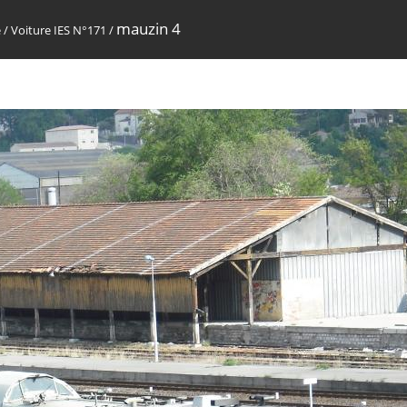
mauzin 4
e
/
Voiture IES N°171
/