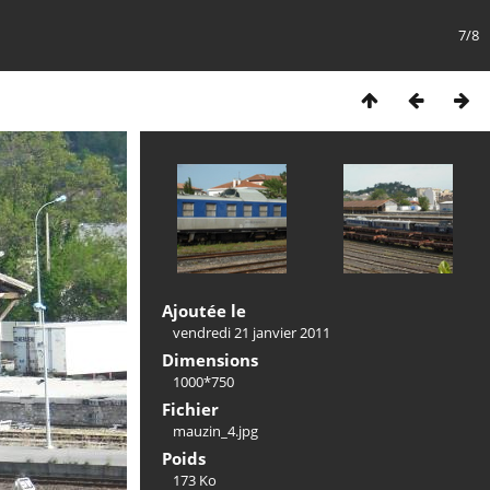
7/8
Ajoutée le
vendredi 21 janvier 2011
Dimensions
1000*750
Fichier
mauzin_4.jpg
Poids
173 Ko