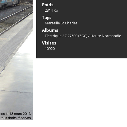
Poids
2314 Ko
Tags
Marseille St Charles
Albums
Electrique
/
Z 27500 (ZGC)
/
Haute Normandie
Visites
10920