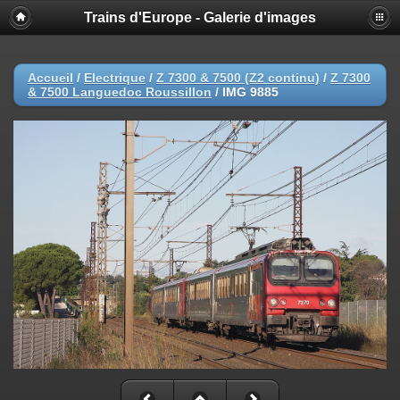
Trains d'Europe - Galerie d'images
Accueil
/
Electrique
/
Z 7300 & 7500 (Z2 continu)
/
Z 7300
& 7500 Languedoc Roussillon
/
IMG 9885