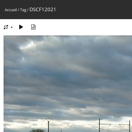
DSCF12021
Accueil
/
Tag
/