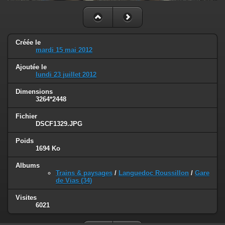
Créée le
mardi 15 mai 2012
Ajoutée le
lundi 23 juillet 2012
Dimensions
3264*2448
Fichier
DSCF1329.JPG
Poids
1694 Ko
Albums
Trains & paysages
/
Languedoc Roussillon
/
Gare
de Vias (34)
Visites
6021