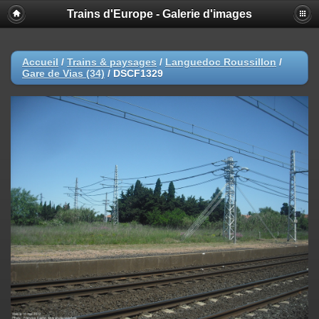
Trains d'Europe - Galerie d'images
Accueil
/
Trains & paysages
/
Languedoc Roussillon
/
Gare de Vias (34)
/
DSCF1329