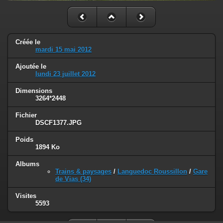
Créée le
mardi 15 mai 2012
Ajoutée le
lundi 23 juillet 2012
Dimensions
3264*2448
Fichier
DSCF1377.JPG
Poids
1894 Ko
Albums
Trains & paysages
/
Languedoc Roussillon
/
Gare
de Vias (34)
Visites
5593