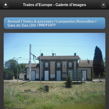
Trains d'Europe - Galerie d'images
Accueil
/
Trains & paysages
/
Languedoc Roussillon
/
Gare de Vias (34)
/
DSCF1377