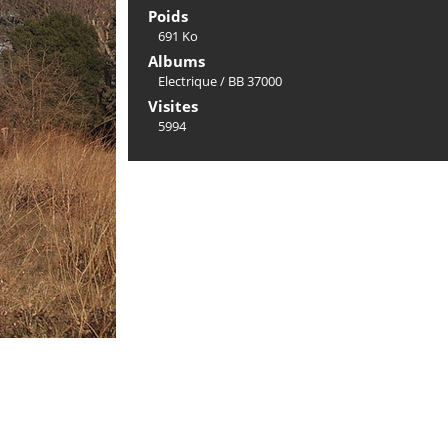
Poids
691 Ko
Albums
Electrique
/
BB 37000
Visites
5994