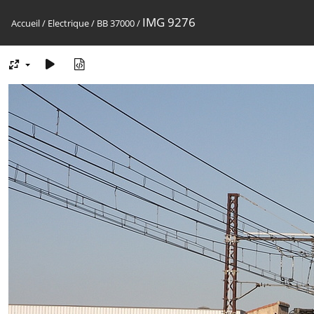
IMG 9276
Accueil
/
Electrique
/
BB 37000
/