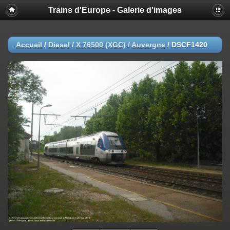
Trains d'Europe - Galerie d'images
Accueil
/
Diesel
/
X 76500 (XGC)
/
Auvergne
/
DSCF1420