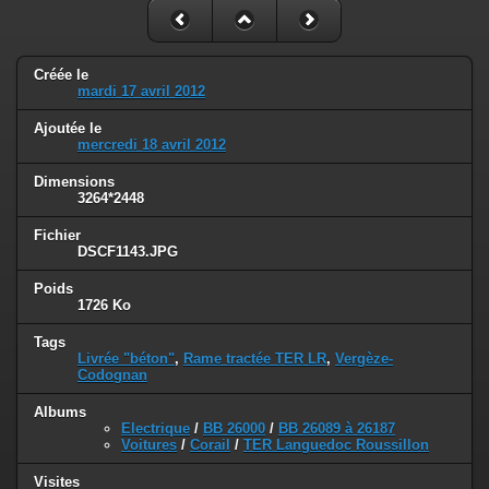
Créée le
mardi 17 avril 2012
Ajoutée le
mercredi 18 avril 2012
Dimensions
3264*2448
Fichier
DSCF1143.JPG
Poids
1726 Ko
Tags
Livrée "béton"
,
Rame tractée TER LR
,
Vergèze-
Codognan
Albums
Electrique
/
BB 26000
/
BB 26089 à 26187
Voitures
/
Corail
/
TER Languedoc Roussillon
Visites