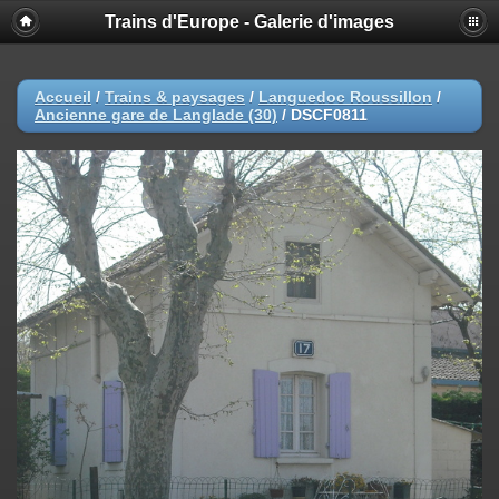
Trains d'Europe - Galerie d'images
Accueil
/
Trains & paysages
/
Languedoc Roussillon
/
Ancienne gare de Langlade (30)
/
DSCF0811