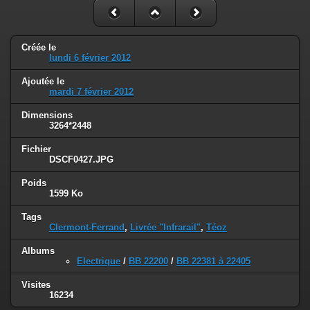
Créée le
lundi 6 février 2012
Ajoutée le
mardi 7 février 2012
Dimensions
3264*2448
Fichier
DSCF0427.JPG
Poids
1599 Ko
Tags
Clermont-Ferrand
,
Livrée "Infrarail"
,
Téoz
Albums
Electrique
/
BB 22200
/
BB 22381 à 22405
Visites
16234