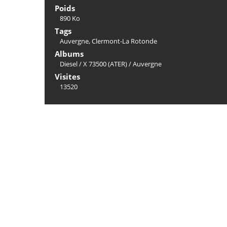
Poids
890 Ko
Tags
Auvergne
,
Clermont-La Rotonde
Albums
Diesel
/
X 73500 (ATER)
/
Auvergne
Visites
13520