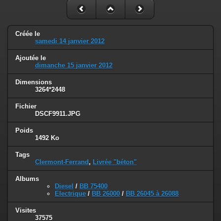
Créée le
samedi 14 janvier 2012
Ajoutée le
dimanche 15 janvier 2012
Dimensions
3264*2448
Fichier
DSCF9911.JPG
Poids
1492 Ko
Tags
Clermont-Ferrand
,
Livrée "béton"
Albums
Diesel
/
BB 75400
Electrique
/
BB 26000
/
BB 26045 à 26088
Visites
37575