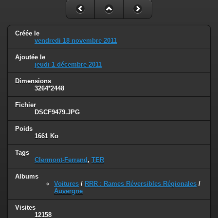
Créée le
vendredi 18 novembre 2011
Ajoutée le
jeudi 1 décembre 2011
Dimensions
3264*2448
Fichier
DSCF9479.JPG
Poids
1661 Ko
Tags
Clermont-Ferrand
,
TER
Albums
Voitures
/
RRR : Rames Réversibles Régionales
/
Auvergne
Visites
12158