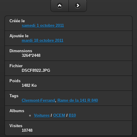
Créée le
samedi 1 octobre 2011
Ajoutée le
mardi 18 octobre 2011
Dimensions
3264*2448
Fichier
DSCF8922.JPG
Poids
1482 Ko
Tags
Clermont-Ferrand
,
Rame de la 141 R 840
Albums
Voitures
/
OCEM
/
B10
Visites
10748