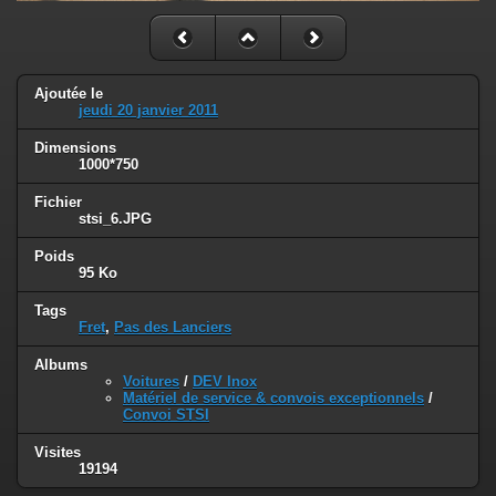
Ajoutée le
jeudi 20 janvier 2011
Dimensions
1000*750
Fichier
stsi_6.JPG
Poids
95 Ko
Tags
Fret
,
Pas des Lanciers
Albums
Voitures
/
DEV Inox
Matériel de service & convois exceptionnels
/
Convoi STSI
Visites
19194