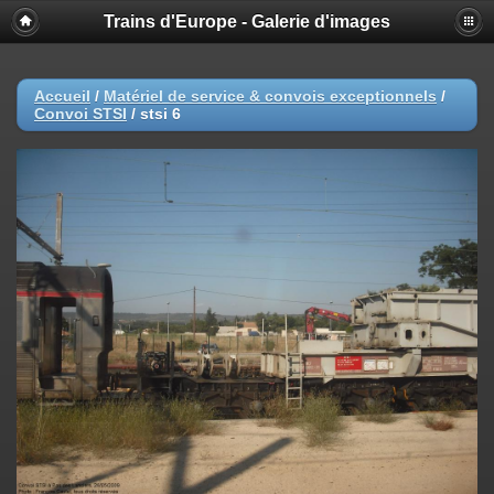
Trains d'Europe - Galerie d'images
Accueil
/
Matériel de service & convois exceptionnels
/
Convoi STSI
/
stsi 6