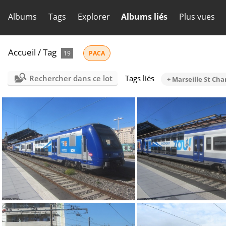
Albums
Tags
Explorer
Albums liés
Plus vues
Accueil
/
Tag
19
PACA
Rechercher dans ce lot
Tags liés
+ Marseille St Cha