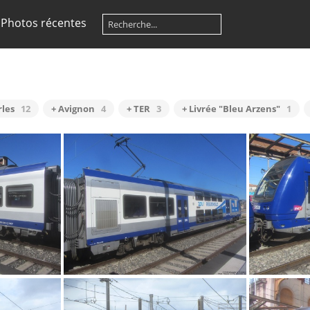
Photos récentes
rles
12
+ Avignon
4
+ TER
3
+ Livrée "Bleu Arzens"
1