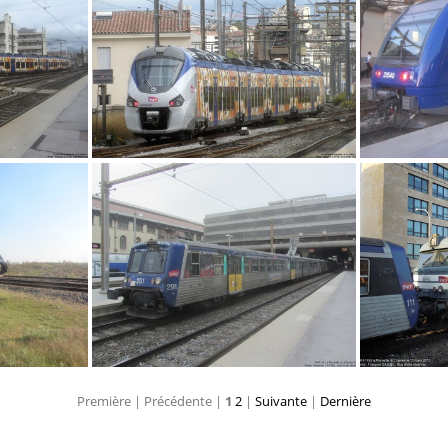
IMG 6330
IMG 6248
Première |
Précédente |
1
2
|
Suivante
|
Dernière