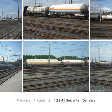
DSCF1078
DSCF1091
Première |
Précédente |
1
2
3
4
|
Suivante
|
Dernière