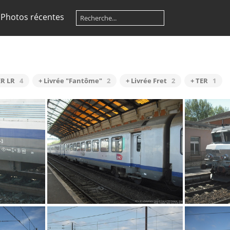
Photos récentes
ER LR
4
+ Livrée "Fantôme"
2
+ Livrée Fret
2
+ TER
1