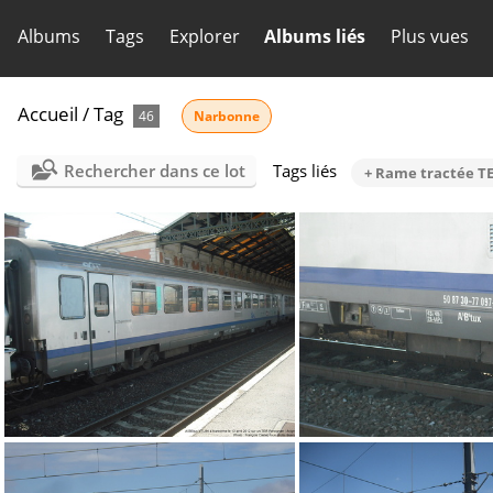
Albums
Tags
Explorer
Albums liés
Plus vues
Accueil
/
Tag
46
Narbonne
Rechercher dans ce lot
Tags liés
+ Rame tractée T