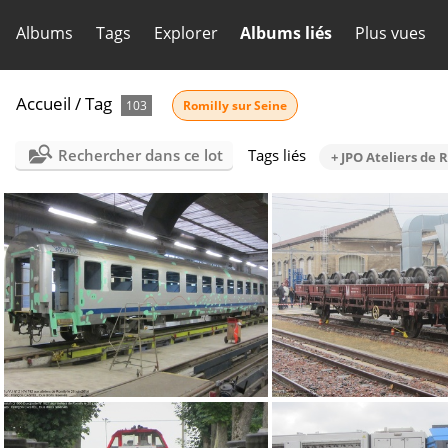
Albums
Tags
Explorer
Albums liés
Plus vues
Accueil
/
Tag
103
Romilly sur Seine
Rechercher dans ce lot
Tags liés
+ JPO Ateliers de R