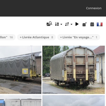
Connexion
llon"
16
+ Livrée Atlantique
8
+ Livrée "En voyage..."
1