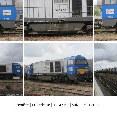
IMG 8918
IMG 6838
Première
|
Précédente
|
1
...
4
5
6
7
|
Suivante
|
Dernière