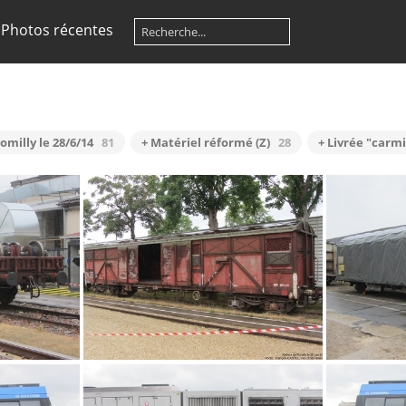
Photos récentes
omilly le 28/6/14
81
+ Matériel réformé (Z)
28
+ Livrée "carmi