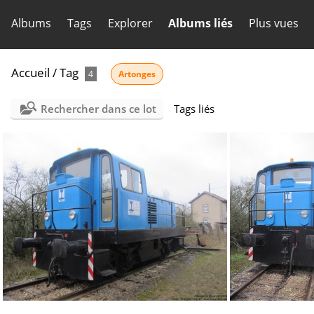
Albums
Tags
Explorer
Albums liés
Plus vues
Accueil
/
Tag
4
Artonges
Rechercher dans ce lot
Tags liés