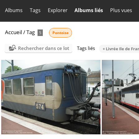
Albums
Tags
Explorer
Albums liés
Plus vues
Accueil
/
Tag
5
Pontoise
Rechercher dans ce lot
Tags liés
+ Livrée Ile de Fr