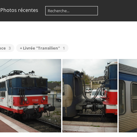
Photos récentes
ance
3
+ Livrée "Transilien"
1