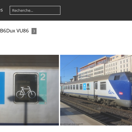
es
B6Dux VU86
3