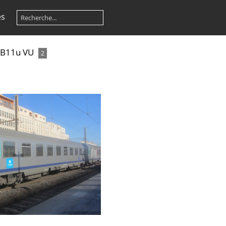
es
B11u VU
2