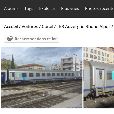
Albums
Tags
Explorer
Plus vues
Photos récent
Accueil
/
Voitures
/
Corail
/
TER Auvergne Rhone Alpes
/
Rechercher dans ce lot