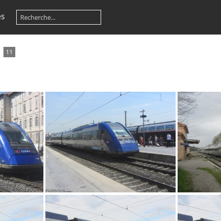
es
11