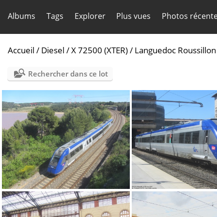
Albums
Tags
Explorer
Plus vues
Photos récent
Accueil
/
Diesel
/
X 72500 (XTER)
/
Languedoc Roussillon
Rechercher dans ce lot