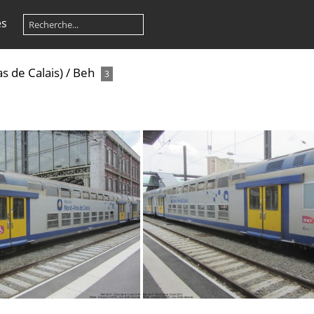
es
s de Calais)
/
Beh
3