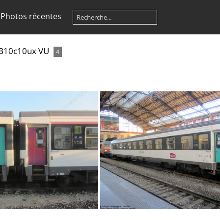
Photos récentes
B10c10ux VU
4