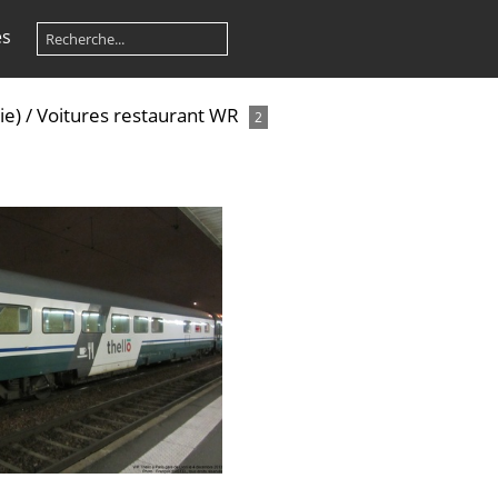
es
ie)
/
Voitures restaurant WR
2