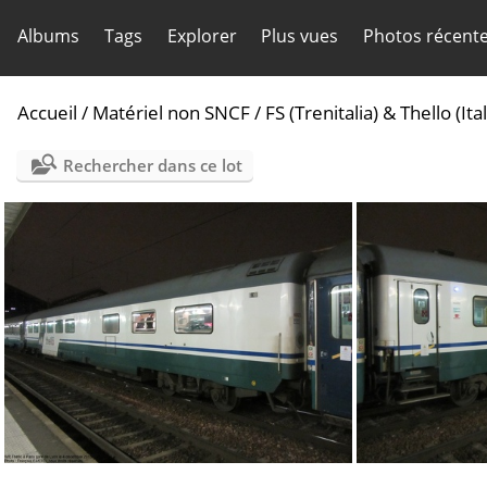
Albums
Tags
Explorer
Plus vues
Photos récent
Accueil
/
Matériel non SNCF
/
FS (Trenitalia) & Thello (Ital
Rechercher dans ce lot