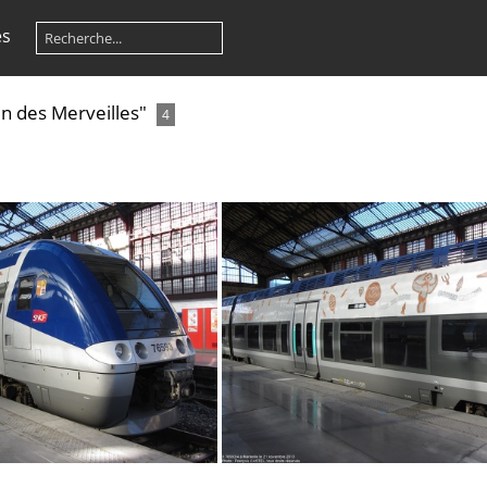
es
in des Merveilles"
4