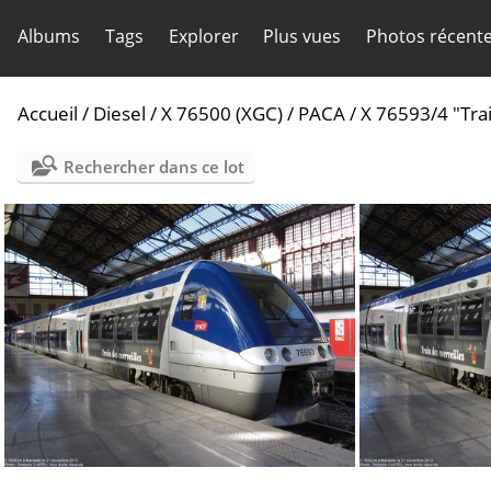
Albums
Tags
Explorer
Plus vues
Photos récent
Accueil
/
Diesel
/
X 76500 (XGC)
/
PACA
/
X 76593/4 "Tra
Rechercher dans ce lot