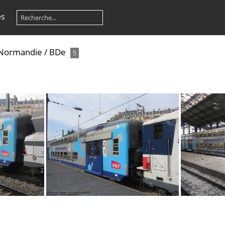
es
Normandie
/
BDe
5