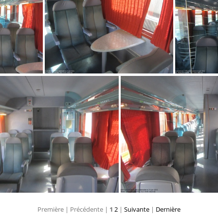
IMG 8000
IMG 9649
Première |
Précédente |
1
2
|
Suivante
|
Dernière