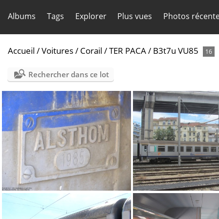
Albums
Tags
Explorer
Plus vues
Photos récent
Accueil
/
Voitures
/
Corail
/
TER PACA
/
B3t7u VU85
16
Rechercher dans ce lot