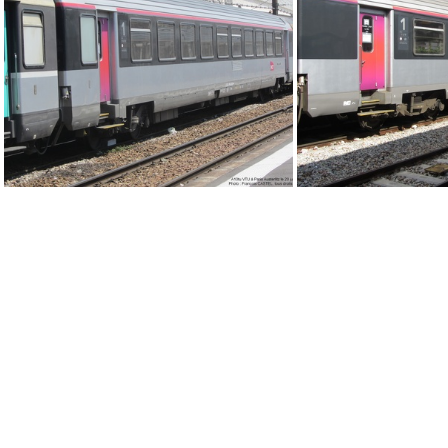
IMG 5750
IMG 3781
IMG 1955
IMG 