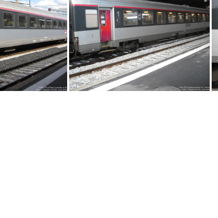
IMG 3352
1454
DSCF12550