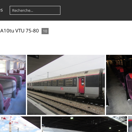
es
/
A10tu VTU 75-80
10