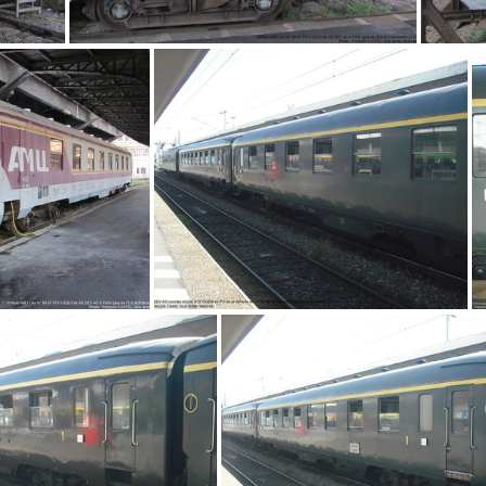
IMG 4301
4295
DSCF8926