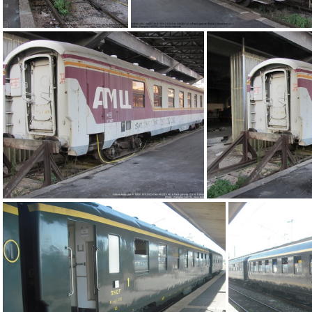
IMG 4303
IMG 4302
IMG 4296
IMG 