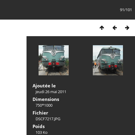
91/101
Ajoutée le
jeudi 26 mai 2011
Dimensions
750*1000
Fichier
DSCF7217.JPG
Poids
103 Ko