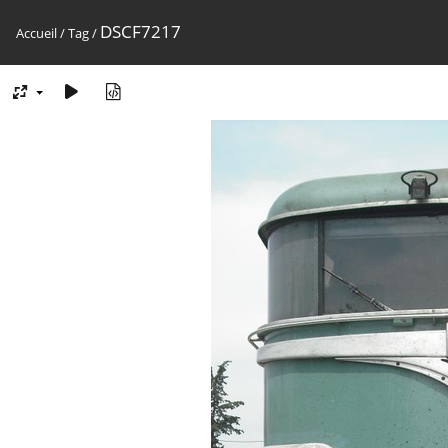
DSCF7217
Accueil
/
Tag
/