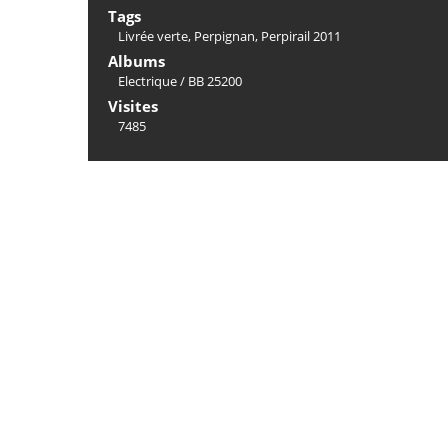
Tags
Livrée verte
,
Perpignan
,
Perpirail 2011
Albums
Electrique
/
BB 25200
Visites
7485