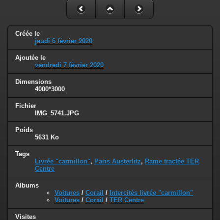
Créée le
jeudi 6 février 2020
Ajoutée le
vendredi 7 février 2020
Dimensions
4000*3000
Fichier
IMG_5741.JPG
Poids
5631 Ko
Tags
Livrée "carmillon"
,
Paris Austerlitz
,
Rame tractée TER
Centre
Albums
Voitures
/
Corail
/
Intercités livrée "carmillon"
Voitures
/
Corail
/
TER Centre
Visites